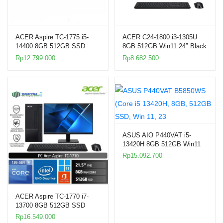
ACER Aspire TC-1775 i5-
ACER C24-1800 i3-1305U
14400 8GB 512GB SSD
8GB 512GB Win11 24″ Black
Win11 21.5″ PC
AIO PC
Rp
12.799.000
Rp
8.682.500
ASUS AIO P440VAT i5-
13420H 8GB 512GB Win11
23.8″ Touch
Rp
15.092.700
ACER Aspire TC-1770 i7-
13700 8GB 512GB SSD
Win11 21.5″ PC
Rp
16.549.000