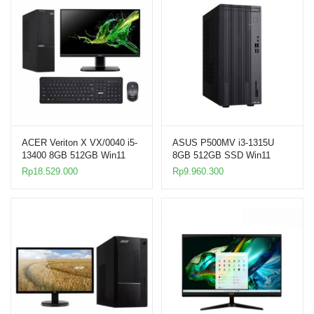
ACER Veriton X VX/0040 i5-
ASUS P500MV i3-1315U
13400 8GB 512GB Win11
8GB 512GB SSD Win11
21.5″ PC
21.5″ Desktop PC
Rp
18.529.000
Rp
9.960.300