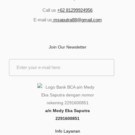
Call us
+62 81299924956
E-mail us
msaputra88@gmail.com
Join Our Newsletter
E
m
a
i
l
*
a/n Medy Eka Saputra
2291600851
Info Layanan