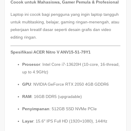
Cocok untuk Mahasiswa, Gamer Pemula & Profesional
Laptop ini cocok bagi pengguna yang ingin laptop tangguh
untuk multitasking, belajar, gaming ringan-menengah, atau
pekerjaan kreatif dasar seperti desain grafis dan video
editing ringan.
Spesifikasi ACER Nitro V ANV15-51-79Y1
Prosesor
: Intel Core i7-13620H (10-core, 16-thread,
up to 4.9GHz)
GPU
: NVIDIA GeForce RTX 2050 4GB GDDR6
RAM
: 16GB DDR5 (upgradable)
Penyimpanan
: 512GB SSD NVMe PCIe
Layar
: 15.6″ IPS Full HD (1920×1080), 144Hz