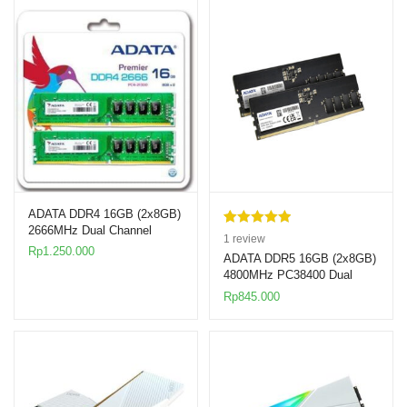
ADATA DDR4 16GB (2x8GB)
2666MHz Dual Channel
Rated
1
5.00
1
review
Value Kit
Rp
1.250.000
out of 5
ADATA DDR5 16GB (2x8GB)
4800MHz PC38400 Dual
based on
Channel RAM
customer
Rp
845.000
rating