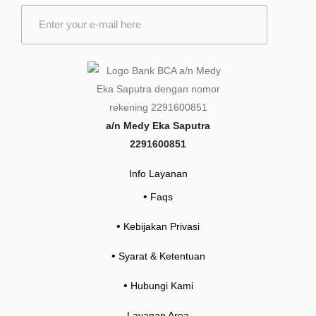
E
m
a
i
l
*
a/n Medy Eka Saputra
2291600851
Info Layanan
•
Faqs
•
Kebijakan Privasi
•
Syarat & Ketentuan
•
Hubungi Kami
Layanan Area