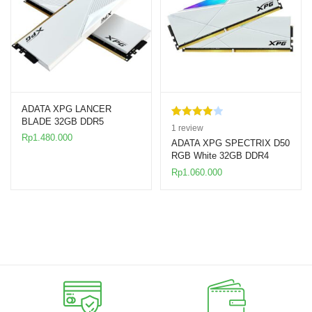
ADATA XPG LANCER
BLADE 32GB DDR5
Rated
1
1
review
5600MHz White Dual RAM
Rp
1.480.000
4.00
out
ADATA XPG SPECTRIX D50
RGB White 32GB DDR4
of 5
3200MHz RAM
based
Rp
1.060.000
on
custome
r rating