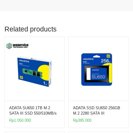
Related products
ADATA SU650 1TB M.2
ADATA SSD SU650 256GB
SATA III SSD 550/510MB/s
M.2 2280 SATA III
2280
Rp
1.050.000
Rp
385.000