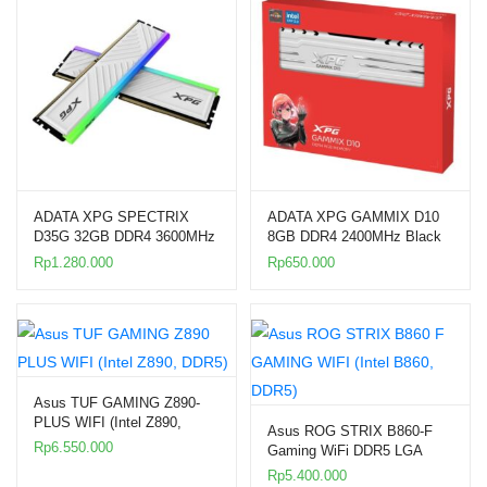
ADATA XPG SPECTRIX
ADATA XPG GAMMIX D10
D35G 32GB DDR4 3600MHz
8GB DDR4 2400MHz Black
RGB (2x16GB)
Single RAM
Rp
1.280.000
Rp
650.000
Asus TUF GAMING Z890-
PLUS WIFI (Intel Z890,
Asus ROG STRIX B860-F
DDR5) LGA 1851
Rp
6.550.000
Gaming WiFi DDR5 LGA
1851 ATX
Rp
5.400.000