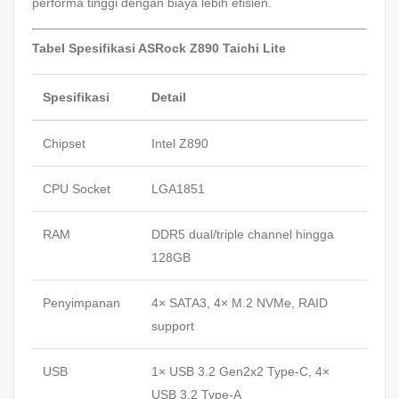
performa tinggi dengan biaya lebih efisien.
Tabel Spesifikasi ASRock Z890 Taichi Lite
Spesifikasi
Detail
Chipset
Intel Z890
CPU Socket
LGA1851
RAM
DDR5 dual/triple channel hingga
128GB
Penyimpanan
4× SATA3, 4× M.2 NVMe, RAID
support
USB
1× USB 3.2 Gen2x2 Type-C, 4×
USB 3.2 Type-A