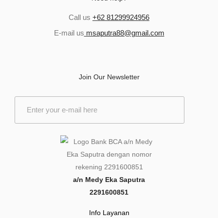
Call us
+62 81299924956
E-mail us
msaputra88@gmail.com
Join Our Newsletter
E
m
a
i
l
*
a/n Medy Eka Saputra
2291600851
Info Layanan