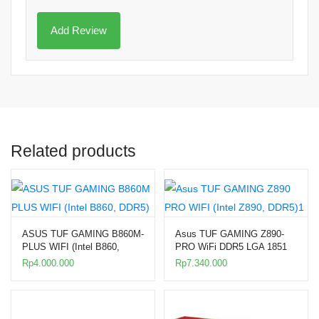
Related products
ASUS TUF GAMING B860M-
Asus TUF GAMING Z890-
PLUS WIFI (Intel B860,
PRO WiFi DDR5 LGA 1851
DDR5) LGA 1851
ATX Board
Rp
4.000.000
Rp
7.340.000