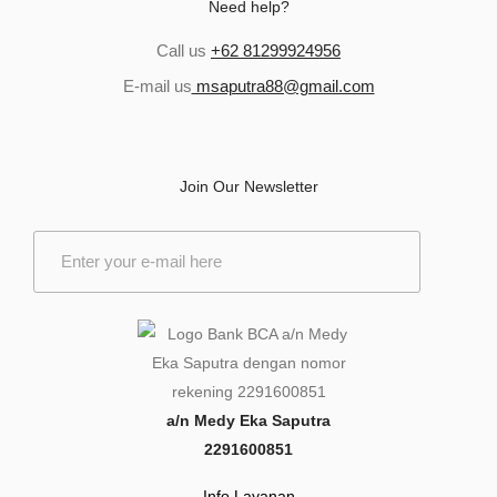
Need help?
Call us
+62 81299924956
E-mail us
msaputra88@gmail.com
Join Our Newsletter
E
m
a
i
l
*
a/n Medy Eka Saputra
2291600851
Info Layanan