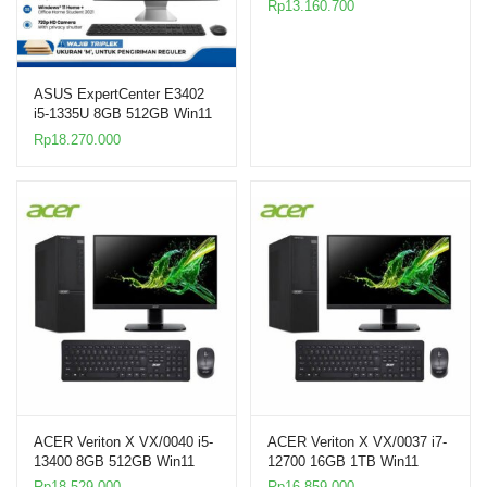
Rp
13.160.700
ASUS ExpertCenter E3402
i5-1335U 8GB 512GB Win11
23.8″ AIO
Rp
18.270.000
ACER Veriton X VX/0040 i5-
ACER Veriton X VX/0037 i7-
13400 8GB 512GB Win11
12700 16GB 1TB Win11
21.5″ PC
21.5″ PC
Rp
18.529.000
Rp
16.859.000