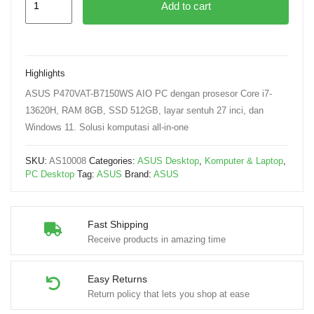
Add to cart
Highlights
ASUS P470VAT-B7150WS AIO PC dengan prosesor Core i7-
13620H, RAM 8GB, SSD 512GB, layar sentuh 27 inci, dan
Windows 11. Solusi komputasi all-in-one
SKU:
AS10008
Categories:
ASUS Desktop
,
Komputer & Laptop
,
PC Desktop
Tag:
ASUS
Brand:
ASUS
Fast Shipping
Receive products in amazing time
Easy Returns
Return policy that lets you shop at ease