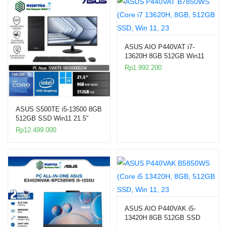
ASUS AIO P440VAT i7-
13620H 8GB 512GB Win11
23.8″ Touch
Rp
1.992.200
ASUS S500TE i5-13500 8GB
512GB SSD Win11 21.5″
Desktop PC
Rp
12.499.000
ASUS AIO P440VAK i5-
13420H 8GB 512GB SSD
Win11 23.8″