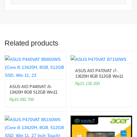
Related products
ASUS AIO P470VAT i7-
13620H 8GB 512GB Win11
27″ Touc
Rp
21.130.200
ASUS AIO P440VAT i5-
13420H 8GB 512GB Win11
23.8″ Touch
Rp
15.092.700