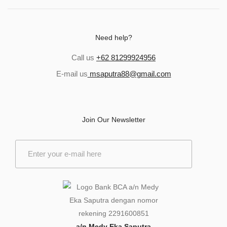
Need help?
Call us
+62 81299924956
E-mail us
msaputra88@gmail.com
Join Our Newsletter
E
m
a
i
l
*
a/n Medy Eka Saputra