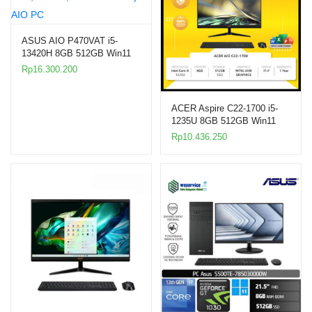
ASUS AIO P470VAT i5-
13420H 8GB 512GB Win11
27″ Touch
Rp
16.300.200
ACER Aspire C22-1700 i5-
1235U 8GB 512GB Win11
21.5″ Black
Rp
10.436.250