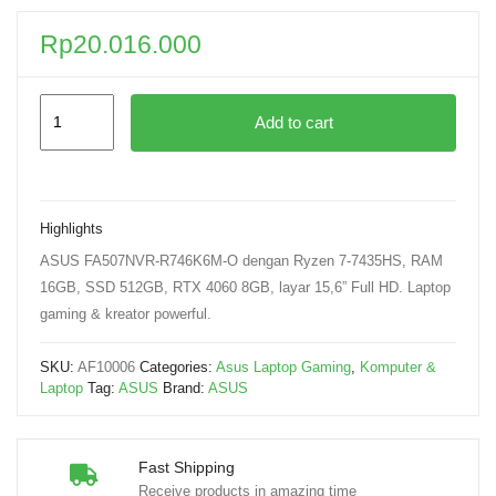
Rp
20.016.000
Add to cart
Highlights
ASUS FA507NVR-R746K6M-O dengan Ryzen 7-7435HS, RAM
16GB, SSD 512GB, RTX 4060 8GB, layar 15,6” Full HD. Laptop
gaming & kreator powerful.
SKU:
AF10006
Categories:
Asus Laptop Gaming
,
Komputer &
Laptop
Tag:
ASUS
Brand:
ASUS
Fast Shipping
Receive products in amazing time