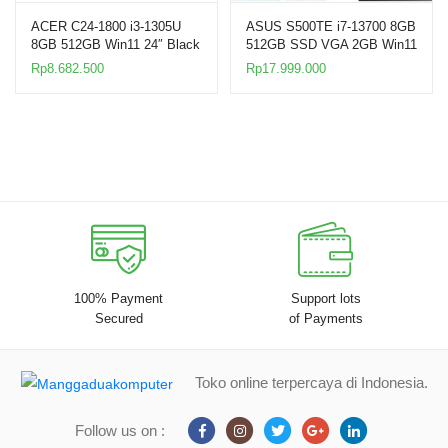
ACER C24-1800 i3-1305U
ASUS S500TE i7-13700 8GB
8GB 512GB Win11 24″ Black
512GB SSD VGA 2GB Win11
AIO PC
21.5″
Rp
8.682.500
Rp
17.999.000
100% Payment
Support lots
Secured
of Payments
Toko online terpercaya di Indonesia.
Follow us on :