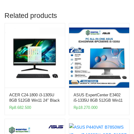
Related products
ACER C24-1800 i3-1305U
ASUS ExpertCenter E3402
8GB 512GB Win11 24″ Black
i5-1335U 8GB 512GB Win11
AIO PC
23.8″ AIO
Rp
8.682.500
Rp
18.270.000