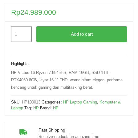
Rp
24.989.000
Add to cart
Highlights
HP Victus 16 Ryzen 7-8845HS, RAM 16GB, SSD 1TB,
RTX4060 8GB, layar 16.1” FHD, warna hitam elegan, performa
kencang untuk gaming dan multitasking berat.
SKU:
HP100013
Categories:
HP Laptop Gaming
,
Komputer &
Laptop
Tag:
HP
Brand:
HP
Fast Shipping
Receive products in amazing time