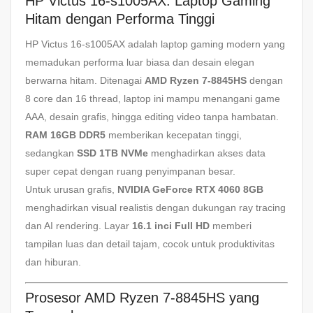
HP Victus 16-s1005AX: Laptop Gaming
Hitam dengan Performa Tinggi
HP Victus 16-s1005AX adalah laptop gaming modern yang
memadukan performa luar biasa dan desain elegan
berwarna hitam. Ditenagai
AMD Ryzen 7-8845HS
dengan
8 core dan 16 thread, laptop ini mampu menangani game
AAA, desain grafis, hingga editing video tanpa hambatan.
RAM 16GB DDR5
memberikan kecepatan tinggi,
sedangkan
SSD 1TB NVMe
menghadirkan akses data
super cepat dengan ruang penyimpanan besar.
Untuk urusan grafis,
NVIDIA GeForce RTX 4060 8GB
menghadirkan visual realistis dengan dukungan ray tracing
dan AI rendering. Layar
16.1 inci Full HD
memberi
tampilan luas dan detail tajam, cocok untuk produktivitas
dan hiburan.
Prosesor AMD Ryzen 7-8845HS yang