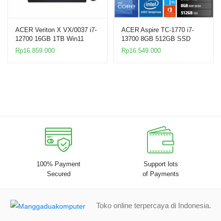
ACER Veriton X VX/0037 i7-
ACER Aspire TC-1770 i7-
12700 16GB 1TB Win11
13700 8GB 512GB SSD
21.5″ PC
Win11 21.5″ PC
Rp
16.859.000
Rp
16.549.000
100% Payment
Support lots
Secured
of Payments
Toko online terpercaya di Indonesia.