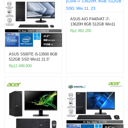
ASUS AIO P440VAT i7-
13620H 8GB 512GB Win11
23.8″ Touch
Rp
1.992.200
ASUS S500TE i5-13500 8GB
512GB SSD Win11 21.5″
Desktop PC
Rp
12.499.000