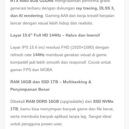
RTX 4060 8GB GDDR6
menghadirkan performa grafis
generasi terbaru dengan dukungan
ray tracing, DLSS 3,
dan AI rendering
. Gaming AAA dan kerja kreatif berjalan
lancar dengan visual lebih hidup dan realistis.
Layar 15.6” Full HD 144Hz – Halus dan Imersif
Layar IPS 15.6 inci resolusi FHD (1920×1080) dengan
refresh rate
144Hz
membuat gerakan visual di game
kompetitif jadi lebih smooth dan responsif. Cocok untuk
gamer FPS dan MOBA.
RAM 16GB dan SSD 1TB – Multitasking &
Penyimpanan Besar
Dibekali
RAM DDR5 16GB
(upgradable) dan
SSD NVMe
1TB
, kamu bisa menyimpan banyak game dan file berat,
serta membuka banyak aplikasi tanpa lag. Sangat ideal
untuk pengguna power-user.