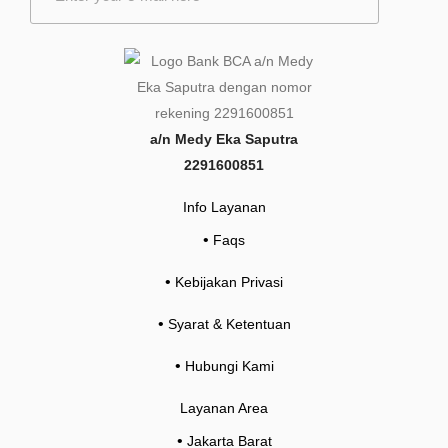
a
i
l
*
a/n Medy Eka Saputra
2291600851
Info Layanan
•
Faqs
•
Kebijakan Privasi
•
Syarat & Ketentuan
•
Hubungi Kami
Layanan Area
•
Jakarta Barat