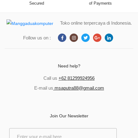
Secured
of Payments
Toko online terpercaya di Indonesia.
Follow us on :
Need help?
Call us
+62 81299924956
E-mail us
msaputra88@gmail.com
Join Our Newsletter
E
m