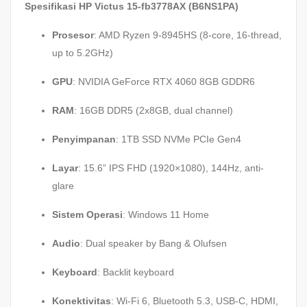
Spesifikasi HP Victus 15-fb3778AX (B6NS1PA)
Prosesor
: AMD Ryzen 9-8945HS (8-core, 16-thread,
up to 5.2GHz)
GPU
: NVIDIA GeForce RTX 4060 8GB GDDR6
RAM
: 16GB DDR5 (2x8GB, dual channel)
Penyimpanan
: 1TB SSD NVMe PCIe Gen4
Layar
: 15.6” IPS FHD (1920×1080), 144Hz, anti-
glare
Sistem Operasi
: Windows 11 Home
Audio
: Dual speaker by Bang & Olufsen
Keyboard
: Backlit keyboard
Konektivitas
: Wi-Fi 6, Bluetooth 5.3, USB-C, HDMI,