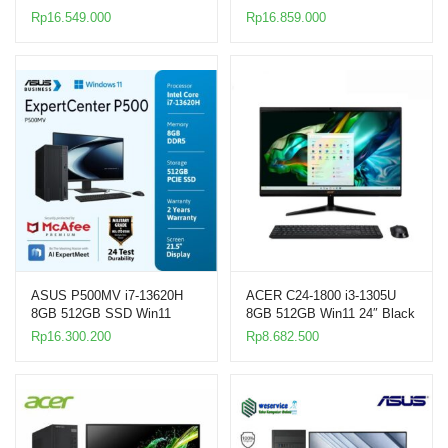
Win11 21.5″ PC
21.5″ PC
Rp
16.549.000
Rp
16.859.000
ASUS P500MV i7-13620H
ACER C24-1800 i3-1305U
8GB 512GB SSD Win11
8GB 512GB Win11 24″ Black
21.5″ Desktop PC
AIO PC
Rp
16.300.200
Rp
8.682.500