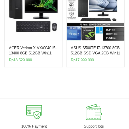
ACER Veriton X VX/0040 i5-
ASUS S500TE i7-13700 8GB
13400 8GB 512GB Win11
512GB SSD VGA 2GB Win11
21.5″ PC
21.5″
Rp
18.529.000
Rp
17.999.000
100% Payment
Support lots